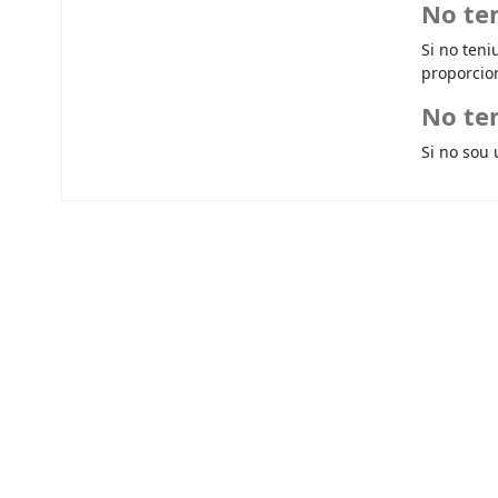
No te
Si no teni
proporcio
No ten
Si no sou 