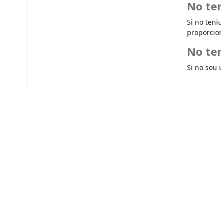
No te
Si no teni
proporcio
No ten
Si no sou 