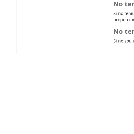
No te
Si no teni
proporcio
No ten
Si no sou 