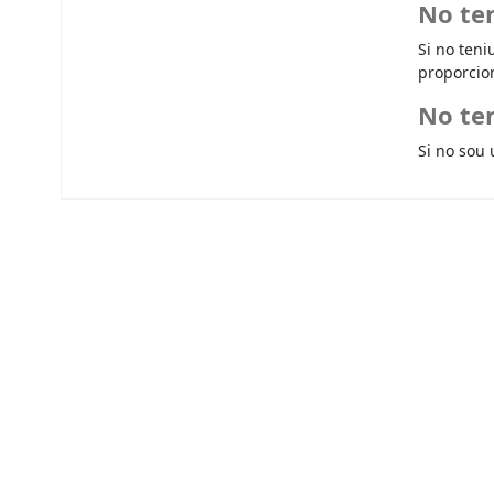
No te
Si no teni
proporcio
No ten
Si no sou 