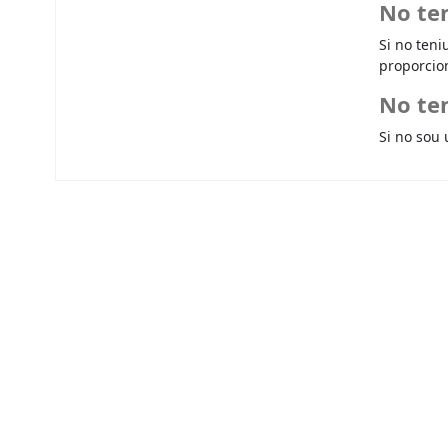
No te
Si no teni
proporcio
No ten
Si no sou 