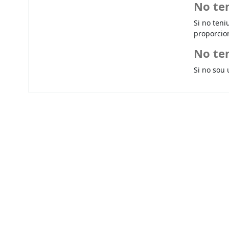
No te
Si no teni
proporcio
No ten
Si no sou 