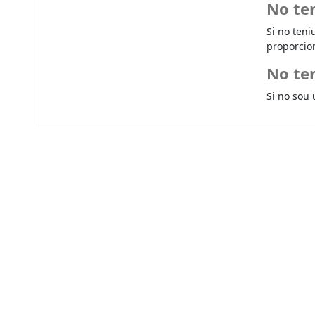
No te
Si no teni
proporcio
No ten
Si no sou 