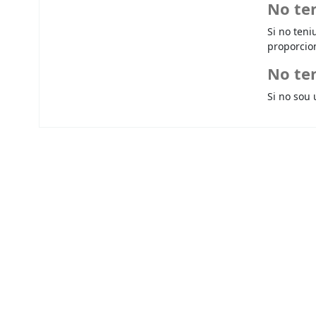
No te
Si no teni
proporcio
No ten
Si no sou 