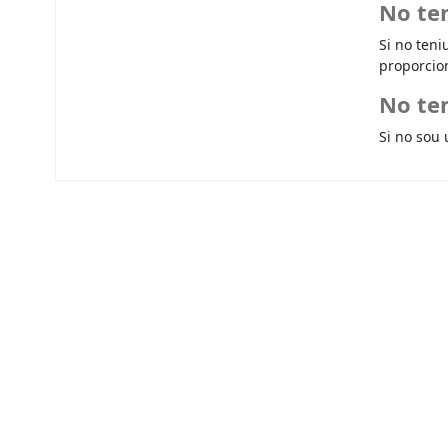
No te
Si no teni
proporcio
No ten
Si no sou 