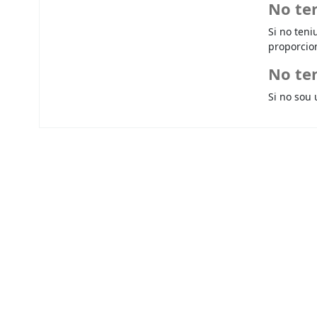
No te
Si no teni
proporcio
No ten
Si no sou 