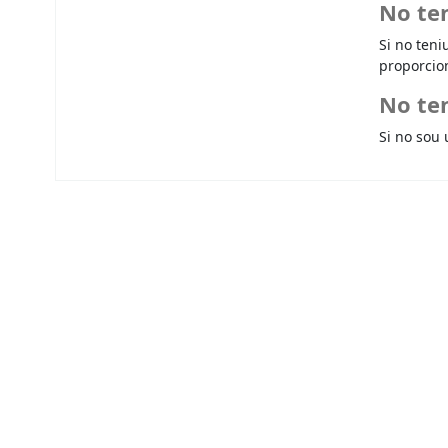
No te
Si no teni
proporcio
No ten
Si no sou 