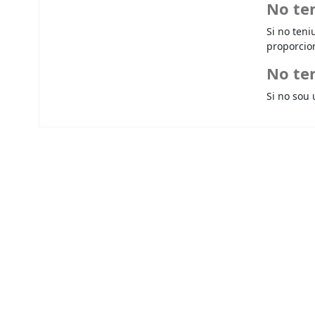
No te
Si no teni
proporcio
No ten
Si no sou 