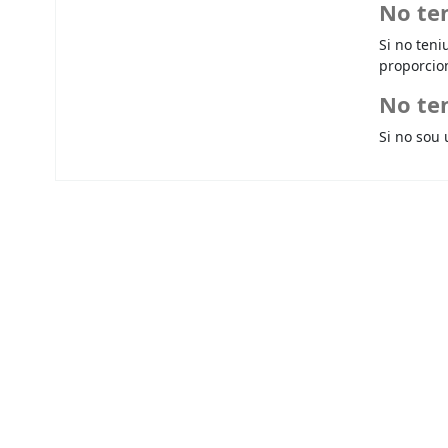
No te
Si no teni
proporcio
No ten
Si no sou 