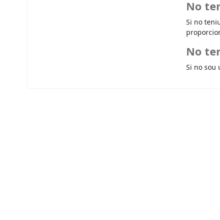
No te
Si no teni
proporcio
No ten
Si no sou 