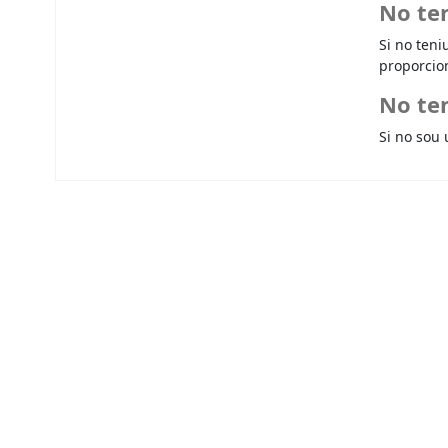
No te
Si no teni
proporcio
No ten
Si no sou 