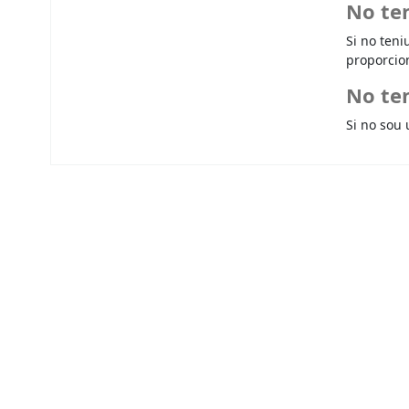
No te
Si no teni
proporcio
No ten
Si no sou 