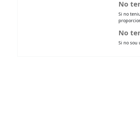
No te
Si no teni
proporcio
No ten
Si no sou 