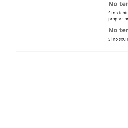
No te
Si no teni
proporcio
No ten
Si no sou 