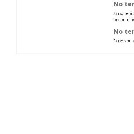
No te
Si no teni
proporcio
No ten
Si no sou 