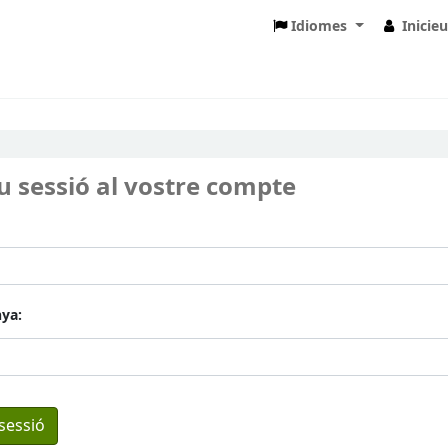
Idiomes
Inicie
eu sessió al vostre compte
ya: