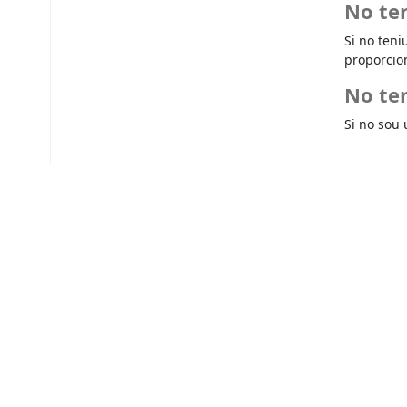
No te
Si no teni
proporcio
No ten
Si no sou 