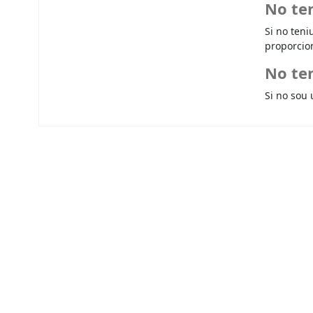
No te
Si no teni
proporcio
No ten
Si no sou 