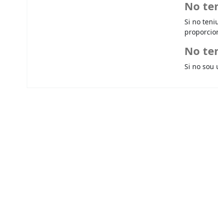
No te
Si no teni
proporcio
No ten
Si no sou 