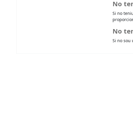
No te
Si no teni
proporcio
No ten
Si no sou 