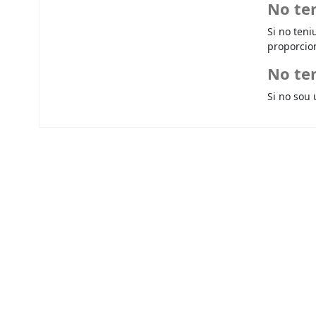
No te
Si no teni
proporcio
No ten
Si no sou 