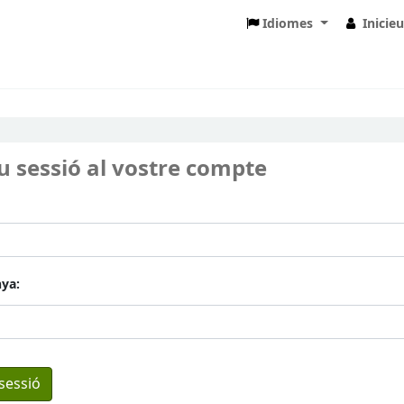
Idiomes
Inicie
eu sessió al vostre compte
ya: